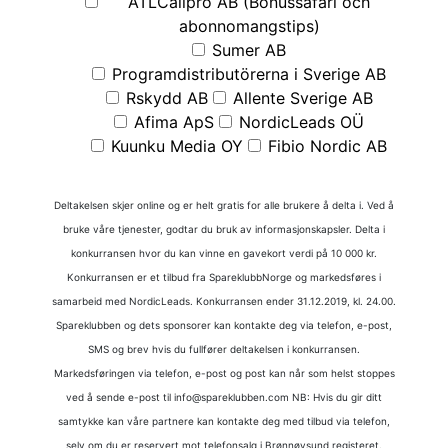
ATLCallpro AB (Bonussafari och
abonnomangstips)
Sumer AB
Programdistributörerna i Sverige AB
Rskydd AB
Allente Sverige AB
Afima ApS
NordicLeads OÜ
Kuunku Media OY
Fibio Nordic AB
Deltakelsen skjer online og er helt gratis for alle brukere å delta i. Ved å
bruke våre tjenester, godtar du bruk av informasjonskapsler. Delta i
konkurransen hvor du kan vinne en gavekort verdi på 10 000 kr.
Konkurransen er et tilbud fra SpareklubbNorge og markedsføres i
samarbeid med NordicLeads. Konkurransen ender 31.12.2019, kl. 24.00.
Spareklubben og dets sponsorer kan kontakte deg via telefon, e-post,
SMS og brev hvis du fullfører deltakelsen i konkurransen.
Markedsføringen via telefon, e-post og post kan når som helst stoppes
ved å sende e-post til info@spareklubben.com NB: Hvis du gir ditt
samtykke kan våre partnere kan kontakte deg med tilbud via telefon,
selv om du er reservert mot telefonsalg i Brønnøysund registeret.