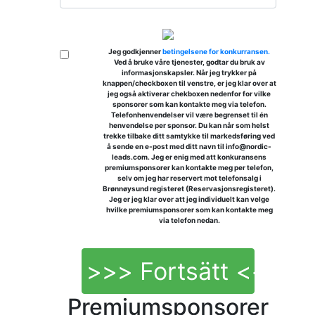
Jeg godkjenner
betingelsene for konkurransen.
Ved å bruke våre tjenester, godtar du bruk av
informasjonskapsler. Når jeg trykker på
knappen/checkboxen til venstre, er jeg klar over at
jeg også aktiverar chekboxen nedenfor for vilke
sponsorer som kan kontakte meg via telefon.
Telefonhenvendelser vil være begrenset til én
henvendelse per sponsor. Du kan når som helst
trekke tilbake ditt samtykke til markedsføring ved
å sende en e-post med ditt navn til info@nordic-
leads.com. Jeg er enig med att konkuransens
premiumsponsorer kan kontakte meg per telefon,
selv om jeg har reservert mot telefonsalg i
Brønnøysund registeret (Reservasjonsregisteret).
Jeg er jeg klar over att jeg individuelt kan velge
hvilke premiumsponsorer som kan kontakte meg
via telefon nedan.
>>> Fortsätt <<<
Premiumsponsorer